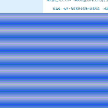
株式会社ナケイＴＯＰ
神奈川地区でレモンガスなど
指遊遊
健康・美容器具小型液体窒素商品
小型